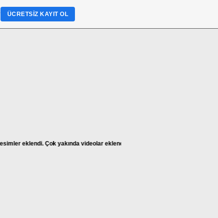
?
ÜCRETSIZ KAYIT OL
mler eklendi. Çok yakında videolar eklenecektir. Yaz tatili bittikten sonra Güze