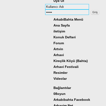
Üye Ol
ArkabiBahta Menü
Ana Sayfa
iletişim
Konuk Defteri
Forum
Artvin
Arhavi
Kireçlik Köyü (Bahta)
Arhavi Festivali
Resimler
Videolar
Bağlantılar
08oyun
Arkabibahta Facebook
Arhavim.Net