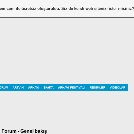
tem.com
ile ücretsiz oluşturuldu. Siz de kendi web sitenizi ister misiniz
ORUM
ARTVIN
ARHAVI
BAHTA
ARHAVI FESTIVALI
RESIMLER
VIDEOLAR
Tasarımımız Değişti. Menümüz yenilendi ve aktif oldu. Galerimize yeni resi
Forum - Genel bakış