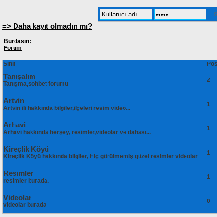
=> Daha kayıt olmadın mı?
Burdasın:
Forum
Sınıf
Pos
Tanışalım
2
Tanışma,sohbet forumu
Artvin
1
Artvin ili hakkında bilgiler,ilçeleri resim video...
Arhavi
1
Arhavi hakkında herşey, resimler,videolar ve dahası...
Kireçlik Köyü
1
Kireçlik Köyü hakkında bilgiler, Hiç görülmemiş güzel resimler videolar
Resimler
1
resimler burada.
Videolar
0
videolar burada