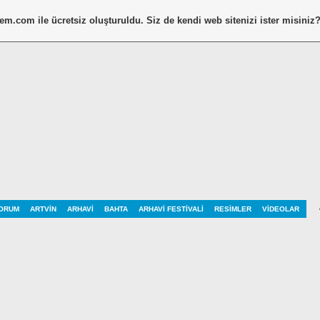
tem.com
ile ücretsiz oluşturuldu. Siz de kendi web sitenizi ister misiniz
ORUM
ARTVIN
ARHAVI
BAHTA
ARHAVI FESTIVALI
RESIMLER
VIDEOLAR
Tasarımımız Değişti. Menümüz yenilendi ve aktif oldu. Galerimize yeni resi