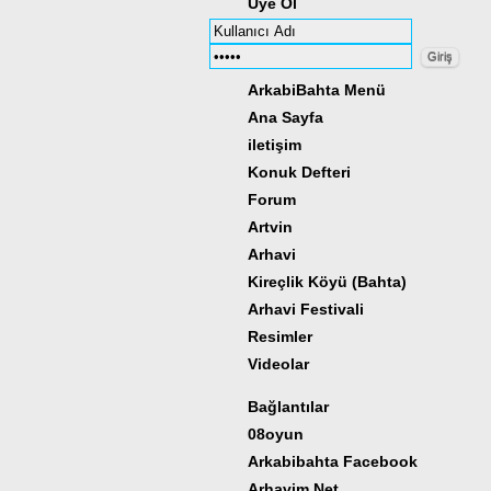
Üye Ol
ArkabiBahta Menü
Ana Sayfa
iletişim
Konuk Defteri
Forum
Artvin
Arhavi
Kireçlik Köyü (Bahta)
Arhavi Festivali
Resimler
Videolar
Bağlantılar
08oyun
Arkabibahta Facebook
Arhavim.Net