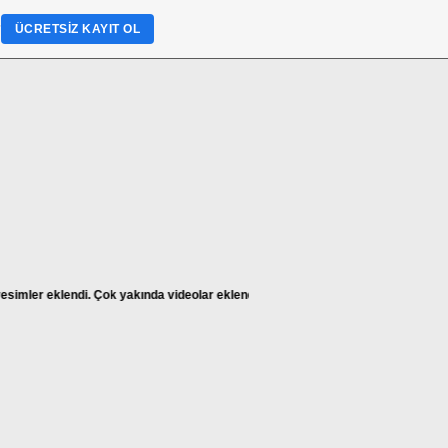
?
ÜCRETSIZ KAYIT OL
mler eklendi. Çok yakında videolar eklenecektir. Yaz tatili bittikten sonra Güze