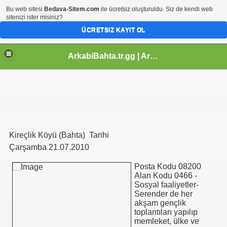
Bu web sitesi
Bedava-Sitem.com
ile ücretsiz oluşturuldu. Siz de kendi web
sitenizi ister misiniz?
ÜCRETSIZ KAYIT OL
ArkabiBahta.tr.gg | Arhavi | Artvin | Kireçlik Köyü | Resimler | Tarihçeleri | 08oyun
Kireçlik Köyü (Bahta) Tarihi
Çarşamba 21.07.2010
Posta Kodu 08200
Alan Kodu 0466 -
Sosyal faaliyetler-
Serender de her
akşam gençlik
toplantıları yapılıp
memleket, ülke ve