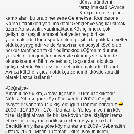
dünya gündemi
tartışılmaktadır.Ayrıca
Kamparona Dağı'nda
kamp alanı bulunup her sene Geleneksel Kamparona
Kamp Etkinlikleri yapılmaktadır.Gençler ve yaşlılar olmak
üzere Atmacacılık yapılmaktadır.Köy içi imece çok
gelişmiştir çeşitli tarımsal faaliyetler hep birlikte
yapılmaktadır.Doğa sporları ile uğraşılır dağcılık faaliyetleri
oldukça yaygındır ve de Arhavi'nin en sosyal köyü olup
herkez tarafından takdir edilmektedir.Öğrenim durumu
yüksektir, tüm gençler üniversite okumuş ve halen de
okumaktadırlar.Bilim ve teknoloji açısından oldukça
gelişmişlerdir.Wireless İnternet bulunmaktadır. Dipnot:
Ayrıca kültürel açıdan oldukça zengindir,köyde ana dil
olarak Lazca kullanılır.
-Coğrafya-
Artvin iline 96 km, Arhavi ilçesine 10 km uzaklıktadır. -
Nüfus- Yıllara göre köy nüfus verileri 2007 - Çeşitli
rivayetler var ama 150 kişi olduğunu tahmin ediyoruz
2000 - 117 1997 - 176 - Muhtarlık- Yerleşim yerinin köy
tüzel kişiliği alması ile birlikte köyün tüzel kişiliğini temsil
etmesi için köy muhtarlık seçimleri de yapılmaktadır.
Seçildikleri yıllara göre köy muhtarları: 2009 - Sebahattin
Öztürk 2004 - Metin Turaman -İklim- Köyün iklimi,